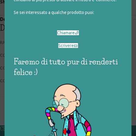
Share:
Se sei interessato a qualche prodotto puoi:
Descrizione
Descrizione
Chiamare
RAVENSBURGER 05.527.2
Scrivere
CODICE RIGIOCATTOLO: 037_0_086
Faremo di tutto pur di renderti
CONDIZIONI: buone
felice :)
COLLOCAZIONE: EXP
CHI SIAMO