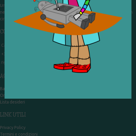
Un gruppo di volontari che sognano di diventare un centro del riuso e
nel frattempo ricevono in dono giocattoli, li riparano e li reimmettono in
circolazione. Operiamo per un'economia civile, circolare e sostenibile.
CONTATTI
Campobasso - via Garibaldi 51
+39 328 767 9587
rigiocattolocb@gmail.com
ACCOUNT
Bacheca
Ordini
Lista desideri
LINK UTILI
Privacy Policy
Termini e condizioni