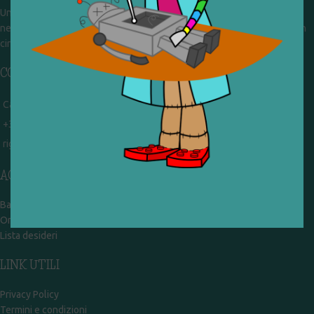
Un gruppo di volontari che sognano di diventare un centro del riuso e
nel frattempo ricevono in dono giocattoli, li riparano e li reimmettono in
circolazione. Operiamo per un'economia civile, circolare e sostenibile.
CONTATTI
Campobasso - via Garibaldi 51
+39 328 767 9587
rigiocattolocb@gmail.com
ACCOUNT
Bacheca
Ordini
Lista desideri
LINK UTILI
Privacy Policy
Termini e condizioni