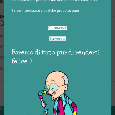
Share:
Se sei interessato a qualche prodotto puoi:
Descrizione
Descrizione
Chiamare
KIDDIELAND/GIOCHI PREZIOSI KDL2213
Scrivere
CODICE RIGIOCATTOLO: 036_0_341
Faremo di tutto pur di renderti
CONDIZIONI: buone, usato
felice :)
COLLOCAZIONE: EXP
CHI SIAMO