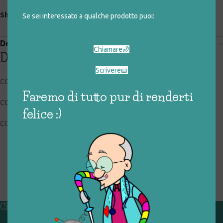
Share:
Se sei interessato a qualche prodotto puoi:
Descrizione
Chiamare
Descrizione
Scrivere
CODICE RIGIOCATTOLO: 045_0_018
Faremo di tutto pur di renderti
CONDIZIONI: buone
felice :)
COLLOCAZIONE: BOX1
CHI SIAMO