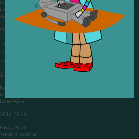
Un gruppo di volontari che sognano di diventare un centro del riuso e
nel frattempo ricevono in dono giocattoli, li riparano e li reimmettono in
circolazione. Operiamo per un'economia civile, circolare e sostenibile.
CONTATTI
Campobasso - via Garibaldi 51
+39 328 767 9587
rigiocattolocb@gmail.com
ACCOUNT
Bacheca
Ordini
Lista desideri
LINK UTILI
Privacy Policy
Termini e condizioni