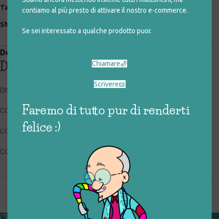
Tag:
disney
,
peluche
,
winnie the pooh
contiamo al più presto di attivare il nostro e-commerce.
Share:
Se sei interessato a qualche prodotto puoi:
Descrizione
Chiamare
Descrizione
Scrivere
DISNEY
Faremo di tutto pur di renderti
CODICE RIGIOCATTOLO: 032_1_032
felice :)
CONDIZIONI: buone, usato
COLLOCAZIONE: EXP
CHI SIAMO