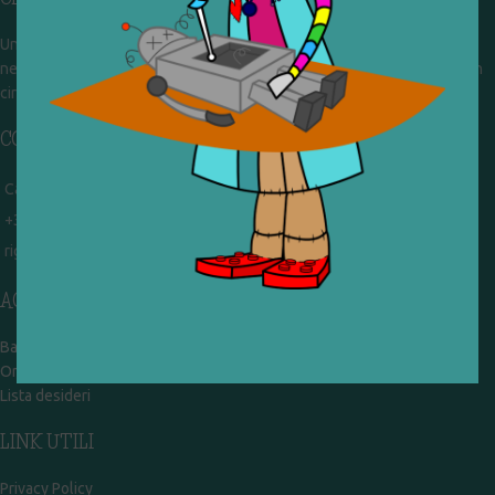
Un gruppo di volontari che sognano di diventare un centro del riuso e
nel frattempo ricevono in dono giocattoli, li riparano e li reimmettono in
circolazione. Operiamo per un'economia civile, circolare e sostenibile.
CONTATTI
Campobasso - via Garibaldi 51
+39 328 767 9587
rigiocattolocb@gmail.com
ACCOUNT
Bacheca
Ordini
Lista desideri
LINK UTILI
Privacy Policy