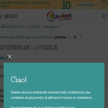
CENTRO DEL RIUSO - GIOCATTOLI
USATI
MENU
Click to enlarge
Home
giocattoli rigenerati
da tavolo
puzzle
SPIDERMAN – 2 PUZZLE
€
3,00
Due puzzle da 64 pezzi – Riconfezionato da Rigiocattolo
Add to compare
Aggiungi alla lista desideri
Ciao!
COD:
037_0_050
Stiamo ancora mettendo insieme tutti i mattoncini, ma
Categorie:
da tavolo
,
giocattoli rigenerati
,
puzzle
contiamo al più presto di attivare il nostro e-commerce.
Tag:
puzzle
,
spiderman
,
uomo ragno
Se sei interessato a qualche prodotto puoi: