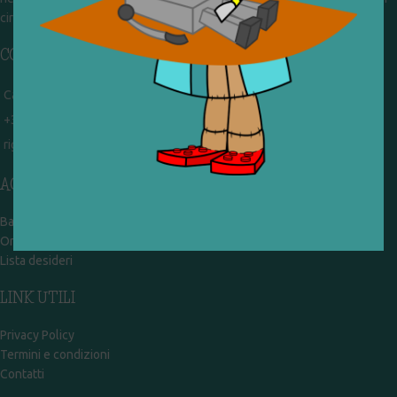
circolazione. Operiamo per un'economia civile, circolare e sostenibile.
CONTATTI
Campobasso - via Garibaldi 51
+39 328 767 9587
rigiocattolocb@gmail.com
ACCOUNT
Bacheca
Ordini
Lista desideri
LINK UTILI
Privacy Policy
Termini e condizioni
Contatti