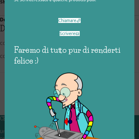
Share:
Descrizione
Chiamare
Descrizione
Scrivere
CODICE RIGIOCATTOLO: 037_0_050
Faremo di tutto pur di renderti
CONDIZIONI: buone
felice :)
CHI SIAMO
Un gruppo di volontari che sognano di diventare un centro del riuso e
nel frattempo ricevono in dono giocattoli, li riparano e li reimmettono in