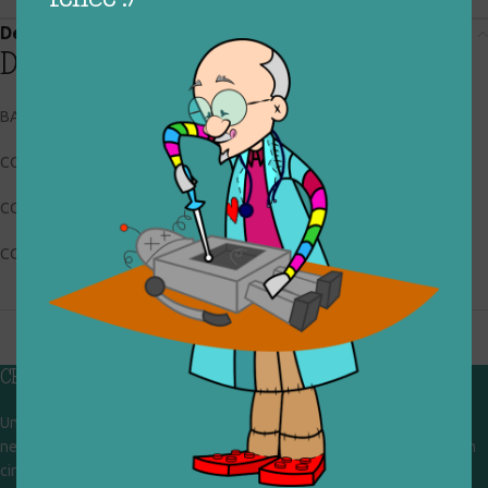
Descrizione
Descrizione
BARTOLUCCI
CODICE RIGIOCATTOLO: 025_0_118
CONDIZIONI: buone, usato
COLLOCAZIONE: EXP
CHI SIAMO
Un gruppo di volontari che sognano di diventare un centro del riuso e
nel frattempo ricevono in dono giocattoli, li riparano e li reimmettono in
circolazione. Operiamo per un'economia civile, circolare e sostenibile.