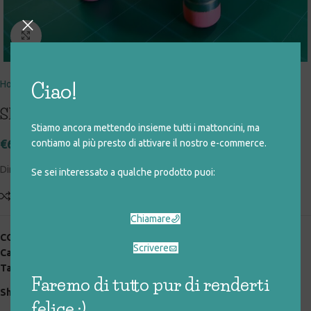
Click to enlarge
Home
giocattoli rigenerati
speciali
legno
Ciao!
SEGGIOLINO MATITE
Stiamo ancora mettendo insieme tutti i mattoncini, ma
€
6,00
contiamo al più presto di attivare il nostro e-commerce.
Dimensioni: altezza 20 cm – larghezza 23 cm
Se sei interessato a qualche prodotto puoi:
Add to compare
Aggiungi alla lista desideri
Chiamare
COD:
025_0_118
Scrivere
Categorie:
giocattoli rigenerati
,
legno
,
speciali
Tag:
arredo
,
legno
Faremo di tutto pur di renderti
Share:
felice :)