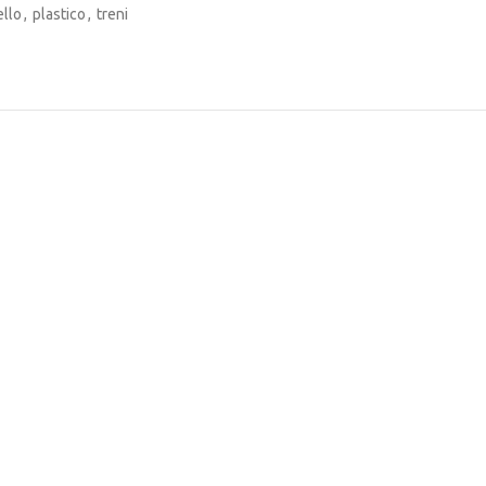
llo
,
plastico
,
treni