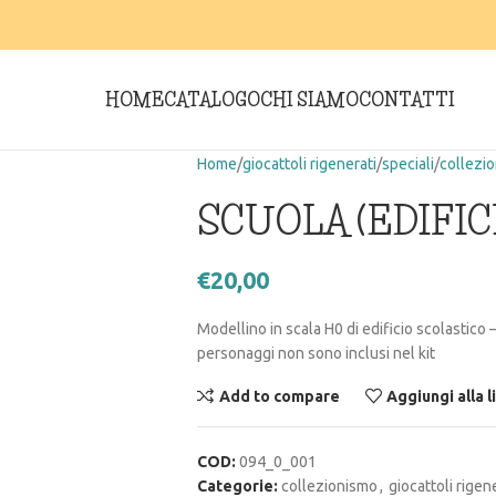
HOME
CATALOGO
CHI SIAMO
CONTATTI
Home
giocattoli rigenerati
speciali
collezi
SCUOLA (EDIFIC
€
20,00
Modellino in scala H0 di edificio scolastico –
personaggi non sono inclusi nel kit
Add to compare
Aggiungi alla l
COD:
094_0_001
Categorie:
collezionismo
,
giocattoli rigen