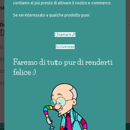
contiamo al più presto di attivare il nostro e-commerce.
Share:
Se sei interessato a qualche prodotto puoi:
Descrizione
Descrizione
Chiamare
Scrivere
CLEMENTONI 12026
CODICE RIGIOCATTOLO: 095_0_120
Faremo di tutto pur di renderti
felice :)
CONDIZIONI: buone, usato
COLLOCAZIONE: EXP
CHI SIAMO