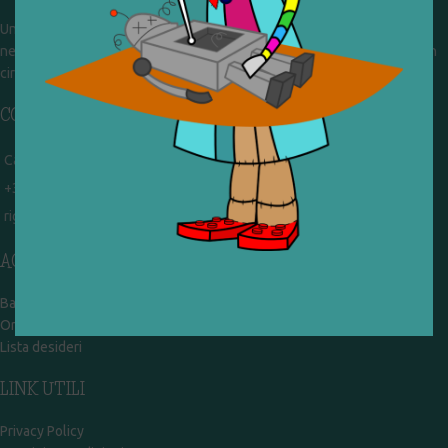
Un gruppo di volontari che sognano di diventare un centro del riuso e
nel frattempo ricevono in dono giocattoli, li riparano e li reimmettono in
circolazione. Operiamo per un'economia civile, circolare e sostenibile.
CONTATTI
Campobasso - via Garibaldi 51
+39 328 767 9587
rigiocattolocb@gmail.com
ACCOUNT
Bacheca
Ordini
Lista desideri
LINK UTILI
Privacy Policy