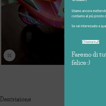
Stiamo ancora mettendo 
contiamo al più presto d
Se sei interessato a qu
Chiamare
Faremo di tut
Click to enlarge
felice :)
Descrizione