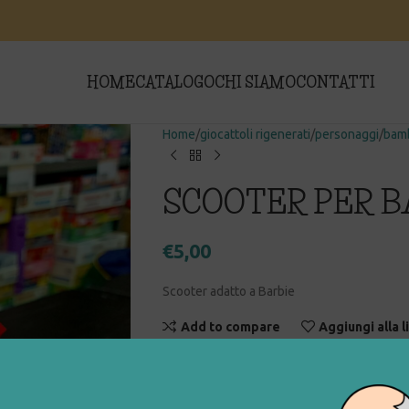
HOME
CATALOGO
CHI SIAMO
CONTATTI
Home
giocattoli rigenerati
personaggi
bamb
SCOOTER PER 
€
5,00
Scooter adatto a Barbie
Add to compare
Aggiungi alla l
COD:
008_0_009
Categorie:
bambole e accessori
,
giocattol