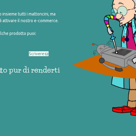
Tag:
barbie
,
scooter
insieme tutti i mattoncini, ma
Share:
i attivare il nostro e-commerce.
alche prodotto puoi:
Scrivere
to pur di renderti
DESCRIZIONE