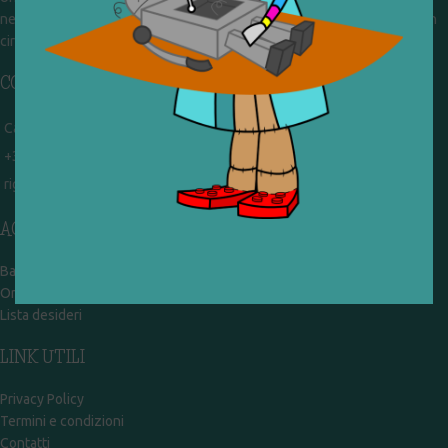
nel frattempo ricevono in dono giocattoli, li riparano e li reimmettono in
circolazione. Operiamo per un'economia civile, circolare e sostenibile.
CONTATTI
Campobasso - via Garibaldi 51
+39 328 767 9587
rigiocattolocb@gmail.com
ACCOUNT
Bacheca
Ordini
Lista desideri
LINK UTILI
Privacy Policy
Termini e condizioni
Contatti