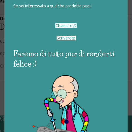
Share:
Se sei interessato a qualche prodotto puoi:
Descrizione
Descrizione
Chiamare
Scrivere
CLEMENTONI 13538
Faremo di tutto pur di renderti
CODICE RIGIOCATTOLO: 095_0_015
felice :)
CONDIZIONI: buone
CHI SIAMO
Un gruppo di volontari che sognano di diventare un centro del riuso e