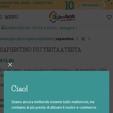
CENTRO DEL RIUSO - GIOCATTOLI
USATI
MENU
Click to enlarge
Home
giocattoli rigenerati
didattici
sapientino
SAPIENTINO PIU’ TESTA A TESTA
€
13,00
Età: da 7 anni – si gioca in due o contro il gioco – 48 argomenti – 1000
domande – con segnapunti e cronometro LCD
Add to compare
Aggiungi alla lista desideri
Ciao!
COD:
095_0_015
Stiamo ancora mettendo insieme tutti i mattoncini, ma
Categorie:
didattici
,
giocattoli rigenerati
,
sapientino
contiamo al più presto di attivare il nostro e-commerce.