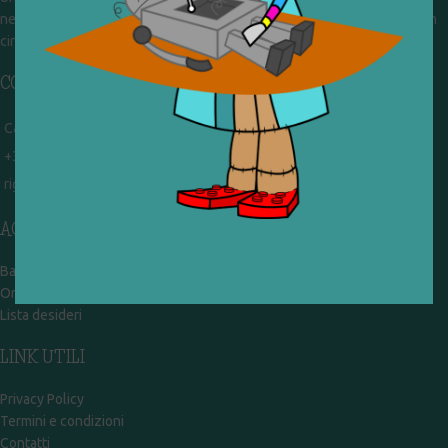
nel frattempo ricevono in dono giocattoli, li riparano e li reimmettono in
circolazione. Operiamo per un'economia civile, circolare e sostenibile.
CONTATTI
Campobasso - via Garibaldi 51
+39 328 767 9587
rigiocattolocb@gmail.com
ACCOUNT
Bacheca
Ordini
Lista desideri
LINK UTILI
Privacy Policy
Termini e condizioni
Contatti