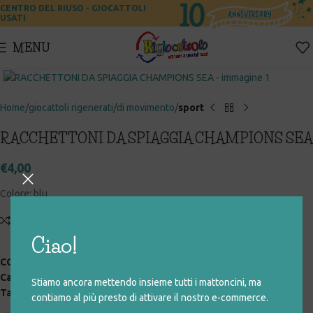
CENTRO DEL RIUSO - GIOCATTOLI
USATI
MENU
Click to enlarge
Home
giocattoli rigenerati
di movimento
sport
RACCHETTONI DA SPIAGGIA CHAMPIONS SEA
€
4,00
Colore: blu
Add to compare
Aggiungi alla lista desideri
Ciao!
COD:
043_0_038
Categorie:
di movimento
,
giocattoli rigenerati
,
sport
Stiamo ancora mettendo insieme tutti i mattoncini, ma
Tag:
mare
,
racchette
contiamo al più presto di attivare il nostro e-commerce.