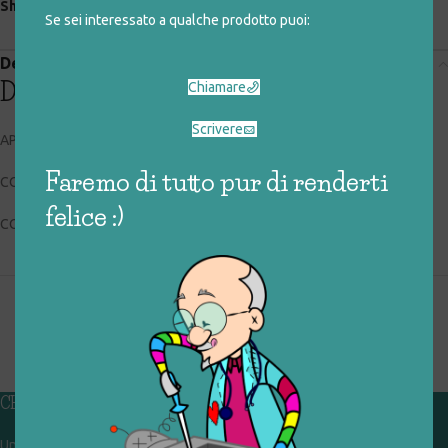
Share:
Se sei interessato a qualche prodotto puoi:
Descrizione
Descrizione
Chiamare
Scrivere
APEL PLASTIK
Faremo di tutto pur di renderti
CODICE RIGIOCATTOLO: 043_0_038
felice :)
CONDIZIONI: buone
CHI SIAMO
Un gruppo di volontari che sognano di diventare un centro del riuso e