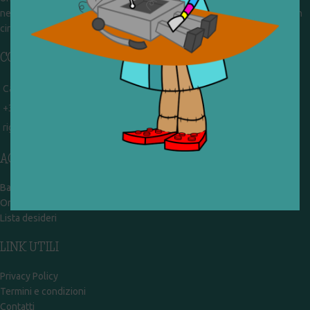
nel frattempo ricevono in dono giocattoli, li riparano e li reimmettono in
circolazione. Operiamo per un'economia civile, circolare e sostenibile.
CONTATTI
Campobasso - via Garibaldi 51
+39 328 767 9587
rigiocattolocb@gmail.com
ACCOUNT
Bacheca
Ordini
Lista desideri
LINK UTILI
Privacy Policy
Termini e condizioni
Contatti