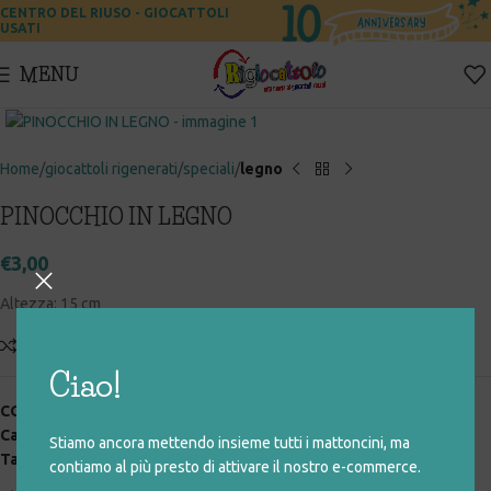
CENTRO DEL RIUSO - GIOCATTOLI
USATI
MENU
Click to enlarge
Home
giocattoli rigenerati
speciali
legno
PINOCCHIO IN LEGNO
€
3,00
Altezza: 15 cm
Add to compare
Aggiungi alla lista desideri
Ciao!
COD:
025_0_120
Categorie:
giocattoli rigenerati
,
legno
,
speciali
Stiamo ancora mettendo insieme tutti i mattoncini, ma
Tag:
legno
,
pinocchio
contiamo al più presto di attivare il nostro e-commerce.