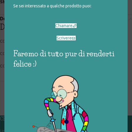
Share:
Se sei interessato a qualche prodotto puoi:
Descrizione
Descrizione
Chiamare
Scrivere
CODICE RIGIOCATTOLO: 025_0_120
Faremo di tutto pur di renderti
CONDIZIONI: buone, usato
felice :)
COLLOCAZIONE: EXP
CHI SIAMO
Un gruppo di volontari che sognano di diventare un centro del riuso e