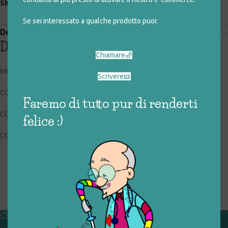
Share:
Se sei interessato a qualche prodotto puoi:
Descrizione
Descrizione
Chiamare
MC DONALD’S – HASBRO
Scrivere
CODICE RIGIOCATTOLO: 090_5_008
Faremo di tutto pur di renderti
CONDIZIONI: buone, usato
felice :)
COLLOCAZIONE: EXP
CHI SIAMO