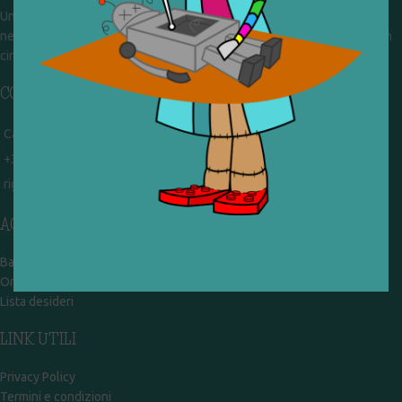
Un gruppo di volontari che sognano di diventare un centro del riuso e
nel frattempo ricevono in dono giocattoli, li riparano e li reimmettono in
circolazione. Operiamo per un'economia civile, circolare e sostenibile.
CONTATTI
Campobasso - via Garibaldi 51
+39 328 767 9587
rigiocattolocb@gmail.com
ACCOUNT
Bacheca
Ordini
Lista desideri
LINK UTILI
Privacy Policy
Termini e condizioni