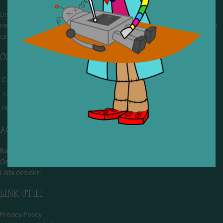
Un gruppo di volontari che sognano di diventare un centro del riuso e
nel frattempo ricevono in dono giocattoli, li riparano e li reimmettono in
circolazione. Operiamo per un'economia civile, circolare e sostenibile.
CONTATTI
Campobasso - via Garibaldi 51
+39 328 767 9587
rigiocattolocb@gmail.com
ACCOUNT
Bacheca
Ordini
Lista desideri
LINK UTILI
Privacy Policy