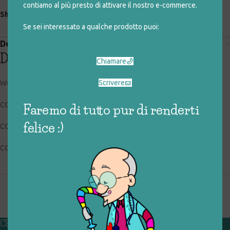
contiamo al più presto di attivare il nostro e-commerce.
Share:
Se sei interessato a qualche prodotto puoi:
Descrizione
Descrizione
Chiamare
Scrivere
WOW WEE
CODICE RIGIOCATTOLO: 032_5_004
Faremo di tutto pur di renderti
felice :)
CONDIZIONI: buone, usato
COLLOCAZIONE: EXP
CHI SIAMO