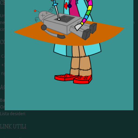
CHI SIAMO
Un gruppo di volontari che sognano di diventare un centro del riuso e
nel frattempo ricevono in dono giocattoli, li riparano e li reimmettono in
circolazione. Operiamo per un'economia civile, circolare e sostenibile.
CONTATTI
Campobasso - via Garibaldi 51
+39 328 767 9587
rigiocattolocb@gmail.com
ACCOUNT
Bacheca
Ordini
Lista desideri
LINK UTILI