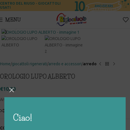
CENTRO DEL RIUSO - GIOCATTOLI
USATI
MENU
Click to enlarge
Home
giocattoli rigenerati
arredo e accessori
arredo
OROLOGIO LUPO ALBERTO
€
10,00
Anni 2000 – Larghezza: 15 cm
Add to compare
Aggiungi alla lista desideri
Ciao!
COD:
031_0_028