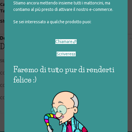
Stiamo ancora mettendo insieme tutti i mattoncini, ma
Categorie:
arredo
,
arredo e accessori
,
giocattoli rigenerati
contiamo al più presto di attivare il nostro e-commerce.
Tag:
arredo
,
orologio
Share:
Se sei interessato a qualche prodotto puoi:
Descrizione
Chiamare
Descrizione
Scrivere
SILVER
Faremo di tutto pur di renderti
CODICE RIGIOCATTOLO: 031_0_028
felice :)
CONDIZIONI: buone, usato
COLLOCAZIONE: EXP