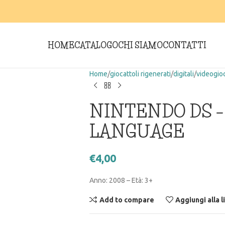
HOME
CATALOGO
CHI SIAMO
CONTATTI
Home
giocattoli rigenerati
digitali
videogio
NINTENDO DS 
LANGUAGE
€
4,00
Anno: 2008 – Età: 3+
Add to compare
Aggiungi alla l