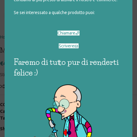
Se sei interessato a qualche prodotto puoi:
Click to enlarge
Chiamare
Home
giocattoli rigenerati
speciali
legno
Scrivere
MULA – PIOLI E MARTELLO
Faremo di tutto pur di renderti
€
4,00
felice :)
Stimola la manualità dei più piccoli
Add to compare
Aggiungi alla lista desideri
COD:
025_0_091
Categorie:
giocattoli rigenerati
,
legno
,
speciali
Tag:
ikea
,
legno
Share: