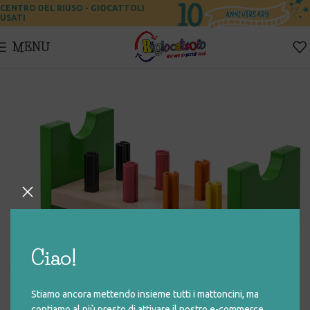
CENTRO DEL RIUSO - GIOCATTOLI
USATI
MENU
Ciao!
Stiamo ancora mettendo insieme tutti i mattoncini, ma
contiamo al più presto di attivare il nostro e-commerce.