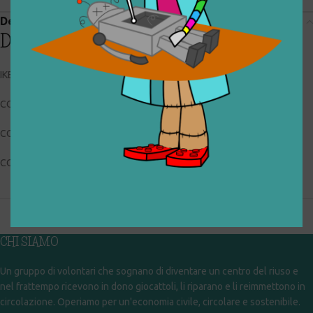
Descrizione
Descrizione
IKEA 702.948.91
CODICE RIGIOCATTOLO: 025_0_091
CONDIZIONI: usato, buone
COLLOCAZIONE: EXP
CHI SIAMO
Un gruppo di volontari che sognano di diventare un centro del riuso e
nel frattempo ricevono in dono giocattoli, li riparano e li reimmettono in
circolazione. Operiamo per un'economia civile, circolare e sostenibile.