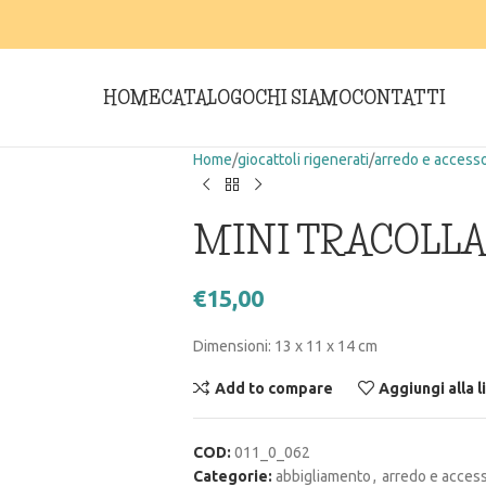
HOME
CATALOGO
CHI SIAMO
CONTATTI
Home
giocattoli rigenerati
arredo e accesso
MINI TRACOLLA
€
15,00
Dimensioni: 13 x 11 x 14 cm
Add to compare
Aggiungi alla l
COD:
011_0_062
Categorie:
abbigliamento
,
arredo e access