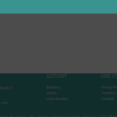
ACCOUNT
LINK UT
Bacheca
Privacy Po
ibaldi 51
Ordini
Termini e
Lista desideri
Contatti
l.com
ambito del progetto JCEA - finanziato dalla Regione Molise - misura 7.3.1.
2022 CREAT