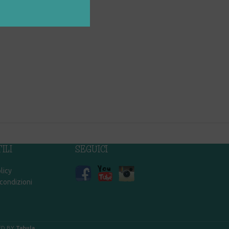
ILI
SEGUICI
licy
 condizioni
ED BY
Tabula