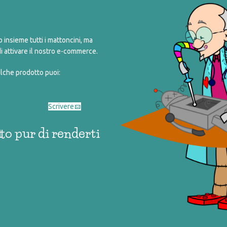
COD:
090_0_003
Categorie:
collezionismo
,
giocattoli rigen
Tag:
collezionismo
,
porcellana
,
vintage
insieme tutti i mattoncini, ma
Share:
i attivare il nostro e-commerce.
alche prodotto puoi:
Scrivere
to pur di renderti
DESCRIZIONE