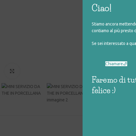
Ciao!
Stiamo ancora mettendo 
contiamo al più presto d
Se sei interessato a qu
Chiamare
Click to enlarge
Faremo di tut
felice :)