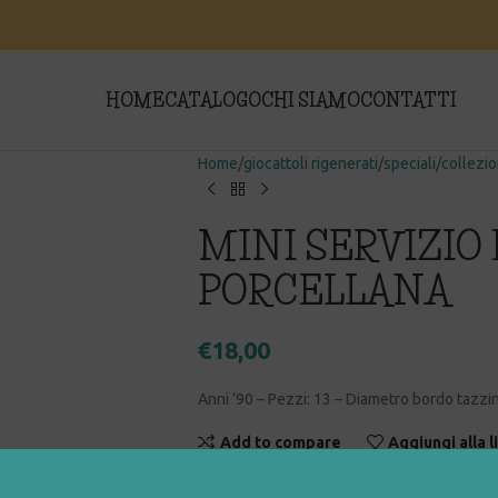
HOME
CATALOGO
CHI SIAMO
CONTATTI
Home
giocattoli rigenerati
speciali
collezi
MINI SERVIZIO 
PORCELLANA
€
18,00
Anni ’90 – Pezzi: 13 – Diametro bordo tazzi
Add to compare
Aggiungi alla l