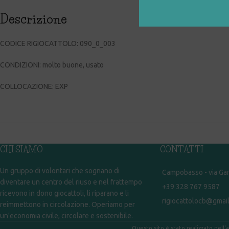
Descrizione
CODICE RIGIOCATTOLO: 090_0_003
CONDIZIONI: molto buone, usato
COLLOCAZIONE: EXP
CHI SIAMO
CONTATTI
Un gruppo di volontari che sognano di
Campobasso - via Gar
diventare un centro del riuso e nel frattempo
+39 328 767 9587
ricevono in dono giocattoli, li riparano e li
rigiocattolocb@gmai
reimmettono in circolazione. Operiamo per
un'economia civile, circolare e sostenibile.
Questo sito è stato realizzato nell'