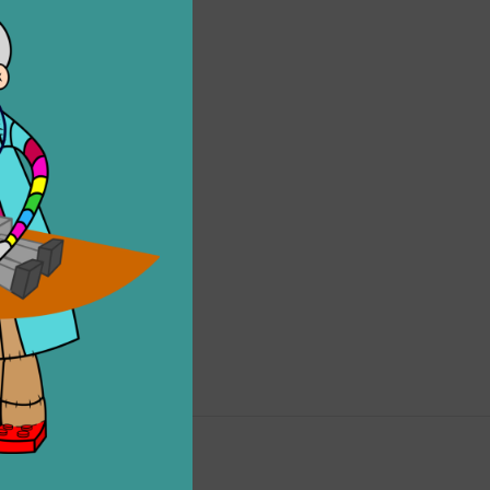
erati
,
speciali