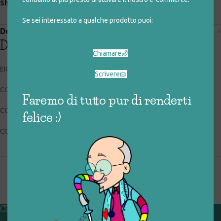
Share:
Se sei interessato a qualche prodotto puoi:
Descrizione
Descrizione
Chiamare
EICHHORN 2226
Scrivere
CODICE RIGIOCATTOLO: 025_0_165
Faremo di tutto pur di renderti
CONDIZIONI: buone, usato
felice :)
COLLOCAZIONE: EXP
CHI SIAMO