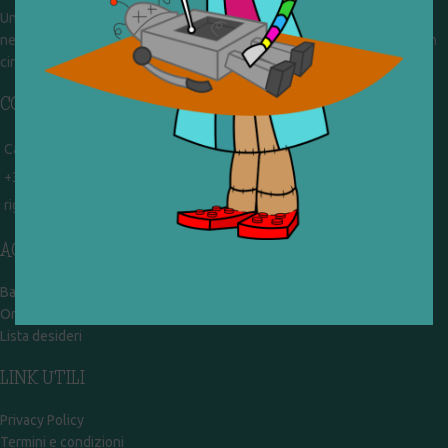
Un gruppo di volontari che sognano di diventare un centro del riuso e
nel frattempo ricevono in dono giocattoli, li riparano e li reimmettono in
circolazione. Operiamo per un'economia civile, circolare e sostenibile.
CONTATTI
Campobasso - via Garibaldi 51
+39 328 767 9587
rigiocattolocb@gmail.com
ACCOUNT
Bacheca
Ordini
Lista desideri
LINK UTILI
Privacy Policy
Termini e condizioni