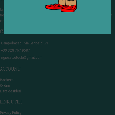
Un gruppo di volontari che sognano di diventare un centro del riuso e
nel frattempo ricevono in dono giocattoli, li riparano e li reimmettono in
circolazione. Operiamo per un'economia civile, circolare e sostenibile.
CONTATTI
Campobasso - via Garibaldi 51
+39 328 767 9587
rigiocattolocb@gmail.com
ACCOUNT
Bacheca
Ordini
Lista desideri
LINK UTILI
Privacy Policy