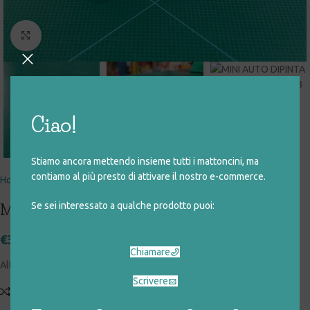
Click to enlarge
Ciao!
Stiamo ancora mettendo insieme tutti i mattoncini, ma
contiamo al più presto di attivare il nostro e-commerce.
Home
giocattoli rigenerati
speciali
legno
Se sei interessato a qualche prodotto puoi:
MINI AUTO DIPINTA A MANO
€
3,00
Chiamare
Altezza 8 cm
Scrivere
Add to compare
Aggiungi alla lista desideri