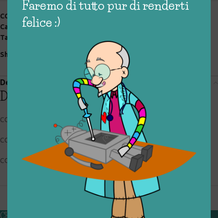
Faremo di tutto pur di renderti
COD:
025_0_128
felice :)
Categorie:
giocattoli rigenerati
,
legno
,
speciali
Tag:
legno
Share:
Descrizione
Descrizione
CODICE RIGIOCATTOLO: 025_0_128
CONDIZIONI: buone, usato
COLLOCAZIONE: VETRO
CHI SIAMO