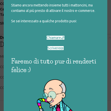
COD:
047_0_113
Stiamo ancora mettendo insieme tutti i mattoncini, ma
Categorie:
giocattoli rigenerati
,
speciali
,
vintage
contiamo al più presto di attivare il nostro e-commerce.
Tag:
prima infanzia
,
veicolo
,
vintage
Se sei interessato a qualche prodotto puoi:
Share:
Descrizione
Chiamare
Descrizione
Scrivere
MUSIC MATE
Faremo di tutto pur di renderti
CODICE RIGIOCATTOLO: 047_0_113
felice :)
CONDIZIONI: usato, buone
COLLOCAZIONE: BOX4