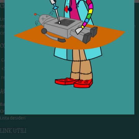
CHI SIAMO
Un gruppo di volontari che sognano di diventare un centro del riuso e
nel frattempo ricevono in dono giocattoli, li riparano e li reimmettono in
circolazione. Operiamo per un'economia civile, circolare e sostenibile.
CONTATTI
Campobasso - via Garibaldi 51
+39 328 767 9587
rigiocattolocb@gmail.com
ACCOUNT
Bacheca
Ordini
Lista desideri
LINK UTILI