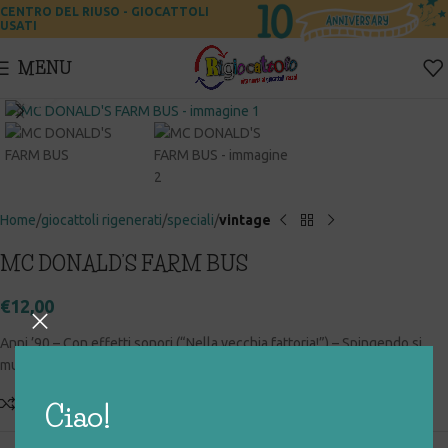
CENTRO DEL RIUSO - GIOCATTOLI
USATI
MENU
Click to enlarge
Home
giocattoli rigenerati
speciali
vintage
MC DONALD’S FARM BUS
€
12,00
Anni ’90 – Con effetti sonori (“Nella vecchia fattoria!”) – Spingendo si
muovo i personaggi – Con scatola originale
Add to compare
Aggiungi alla lista desideri
Ciao!