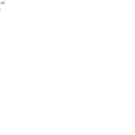
ati
o