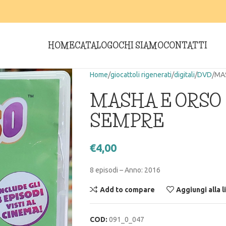
HOME
CATALOGO
CHI SIAMO
CONTATTI
Home
giocattoli rigenerati
digitali
DVD
MAS
MASHA E ORSO 
SEMPRE
€
4,00
8 episodi – Anno: 2016
Add to compare
Aggiungi alla l
COD:
091_0_047