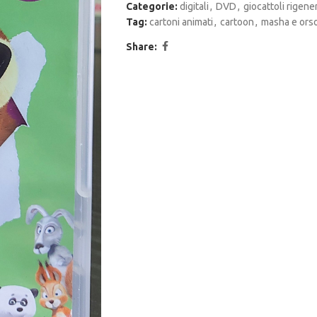
Categorie:
digitali
,
DVD
,
giocattoli rigener
Tag:
cartoni animati
,
cartoon
,
masha e ors
Share: