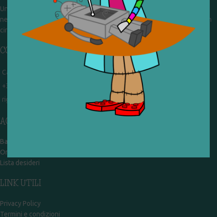
Un gruppo di volontari che sognano di diventare un centro del riuso e
nel frattempo ricevono in dono giocattoli, li riparano e li reimmettono in
circolazione. Operiamo per un'economia civile, circolare e sostenibile.
CONTATTI
Campobasso - via Garibaldi 51
+39 328 767 9587
rigiocattolocb@gmail.com
ACCOUNT
Bacheca
Ordini
Lista desideri
LINK UTILI
Privacy Policy
Termini e condizioni