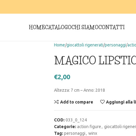
HOME
CATALOGO
CHI SIAMO
CONTATTI
Home
giocattoli rigenerati
personaggi
acti
MAGICO LIPSTIC
€
2,00
Altezza: 7 cm – Anno: 2018
Add to compare
Aggiungi alla l
COD:
033_0_124
Categorie:
action figure
,
giocattoli rigener
Tag:
personaggi
,
winx