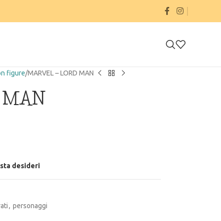
on figure
MARVEL – LORD MAN
D MAN
ista desideri
ati
,
personaggi