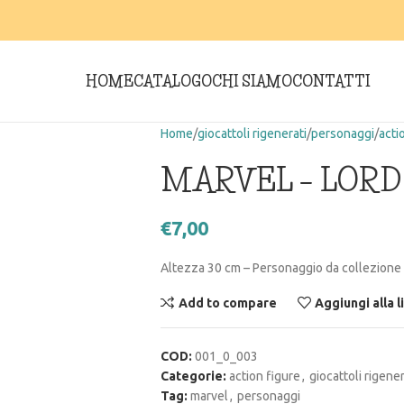
HOME
CATALOGO
CHI SIAMO
CONTATTI
Home
giocattoli rigenerati
personaggi
acti
MARVEL – LOR
€
7,00
Altezza 30 cm – Personaggio da collezione
Add to compare
Aggiungi alla l
COD:
001_0_003
Categorie:
action figure
,
giocattoli rigener
Tag:
marvel
,
personaggi