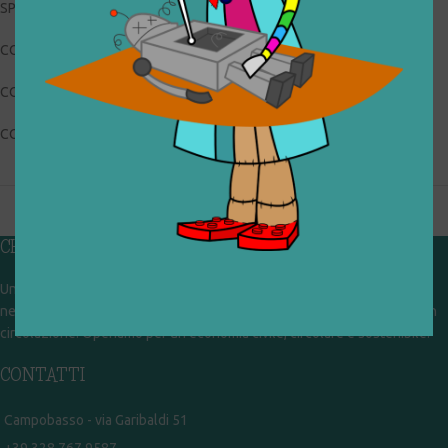
SPIN MASTER 20073693
CODICE RIGIOCATTOLO: 033_0_138
CONDIZIONI: buone, usato
COLLOCAZIONE: EXP
CHI SIAMO
Un gruppo di volontari che sognano di diventare un centro del riuso e
nel frattempo ricevono in dono giocattoli, li riparano e li reimmettono in
circolazione. Operiamo per un'economia civile, circolare e sostenibile.
CONTATTI
Campobasso - via Garibaldi 51
+39 328 767 9587