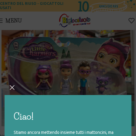
CENTRO DEL RIUSO - GIOCATTOLI
USATI
MENU
Ciao!
Click to enlarge
Stiamo ancora mettendo insieme tutti i mattoncini, ma
Home
giocattoli rigenerati
personaggi
action figure