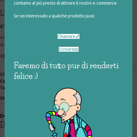
contiamo al più presto di attivare il nostro e-commerce.
LITTLE CHARMERS (4 personaggi)
Se sei interessato a qualche prodotto puoi:
€
19,00
Chiamare
Altezza 19 cm (riferita al personaggio più alto) – In blister originale mai
aperto ma rovinato
Scrivere
Add to compare
Aggiungi alla lista desideri
Faremo di tutto pur di renderti
felice :)
COD:
033_0_138
Categorie:
action figure
,
giocattoli rigenerati
,
personaggi
Tag:
personaggi
Share:
Descrizione
Descrizione