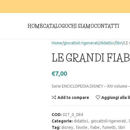
HOME
CATALOGO
CHI SIAMO
CONTATTI
Home
giocattoli rigenerati
didattici
libri
LE 
LE GRANDI FIA
€
7,00
Serie ENCICLOPEDIA DISNEY – XIV volume – 
Add to compare
Aggiungi alla l
COD:
027_0_084
Categorie:
didattici
,
giocattoli rigenerati
,
Tag:
disney
,
favole
,
fiabe
,
fumetti
,
libri