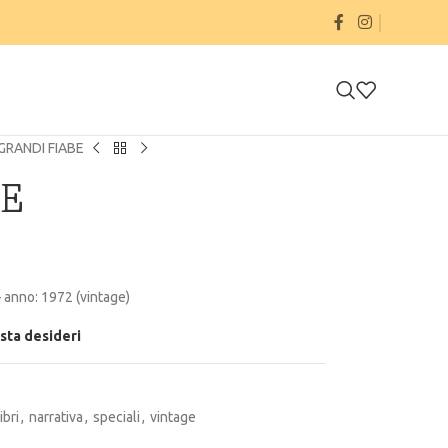
GRANDI FIABE
BE
anno: 1972 (vintage)
ista desideri
libri
,
narrativa
,
speciali
,
vintage