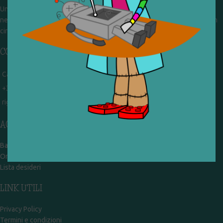
Un gruppo di volontari che sognano di diventare un centro del riuso e
nel frattempo ricevono in dono giocattoli, li riparano e li reimmettono in
circolazione. Operiamo per un'economia civile, circolare e sostenibile.
CONTATTI
Campobasso - via Garibaldi 51
+39 328 767 9587
rigiocattolocb@gmail.com
ACCOUNT
Bacheca
Ordini
Lista desideri
LINK UTILI
Privacy Policy
Termini e condizioni