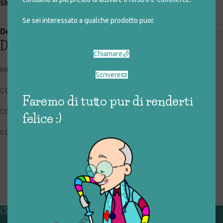
Share:
Se sei interessato a qualche prodotto puoi:
Descrizione
Descrizione
Chiamare
MONDADORI – PICCOLI BRIVIDI
Scrivere
CODICE RIGIOCATTOLO: 027_0_083
Faremo di tutto pur di renderti
CONDIZIONI: buone
felice :)
COLLOCAZIONE: BOX2
CHI SIAMO