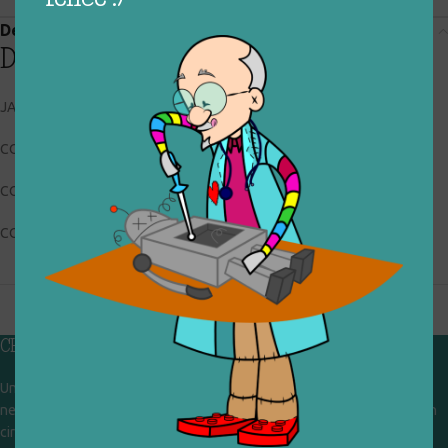
Descrizione
Descrizione
JAKALA / EUROSPIN
CODICE RIGIOCATTOLO: 033_0_130
CONDIZIONI: usato, buone
COLLOCAZIONE: VETRO
CHI SIAMO
Un gruppo di volontari che sognano di diventare un centro del riuso e
nel frattempo ricevono in dono giocattoli, li riparano e li reimmettono in
circolazione. Operiamo per un'economia civile, circolare e sostenibile.