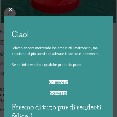
Click to enlarge
Home
giocattoli rigenerati
personaggi
action figure
Ciao!
KUNG-FU PANDA
Stiamo ancora mettendo insieme tutti i mattoncini, ma
€
10,00
contiamo al più presto di attivare il nostro e-commerce.
Altezza: 10 cm
Se sei interessato a qualche prodotto puoi:
Add to compare
Aggiungi alla lista desideri
Chiamare
COD:
033_0_130
Scrivere
Categorie:
action figure
,
giocattoli rigenerati
,
personaggi
Tag:
personaggi
Faremo di tutto pur di renderti
Share:
felice :)