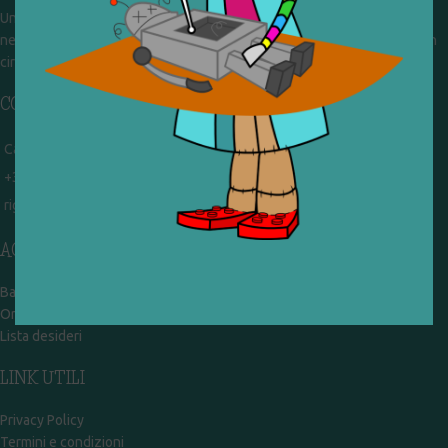
Un gruppo di volontari che sognano di diventare un centro del riuso e
nel frattempo ricevono in dono giocattoli, li riparano e li reimmettono in
circolazione. Operiamo per un'economia civile, circolare e sostenibile.
CONTATTI
Campobasso - via Garibaldi 51
+39 328 767 9587
rigiocattolocb@gmail.com
ACCOUNT
Bacheca
Ordini
Lista desideri
LINK UTILI
Privacy Policy
Termini e condizioni