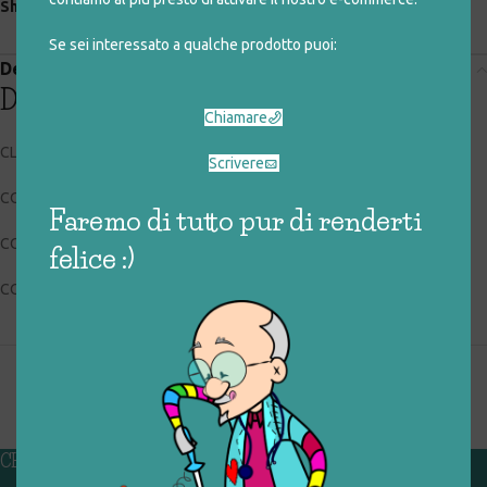
Share:
Se sei interessato a qualche prodotto puoi:
Descrizione
Descrizione
Chiamare
CLEMENTONI
Scrivere
CODICE RIGIOCATTOLO: 036_0_163
Faremo di tutto pur di renderti
CONDIZIONI: buone
felice :)
COLLOCAZIONE: EXP
CHI SIAMO