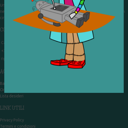
Un gruppo di volontari che sognano di diventare un centro del riuso e
nel frattempo ricevono in dono giocattoli, li riparano e li reimmettono in
circolazione. Operiamo per un'economia civile, circolare e sostenibile.
CONTATTI
Campobasso - via Garibaldi 51
+39 328 767 9587
rigiocattolocb@gmail.com
ACCOUNT
Bacheca
Ordini
Lista desideri
LINK UTILI
Privacy Policy
Termini e condizioni