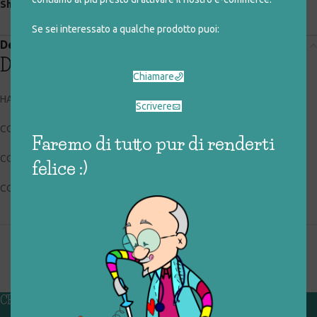
Share:
Se sei interessato a qualche prodotto puoi:
Descrizione
Descrizione
Chiamare
HASBRO 0118.E4304.103
Scrivere
CODICE RIGIOCATTOLO: 019_0_133
Faremo di tutto pur di renderti
CONDIZIONI: buone (poco usato)
felice :)
COLLOCAZIONE: EXP
CHI SIAMO