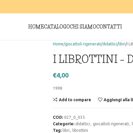
HOME
CATALOGO
CHI SIAMO
CONTATTI
Home
giocattoli rigenerati
didattici
libri
I L
I LIBROTTINI –
€
4,00
1998
Add to compare
Aggiungi alla l
COD:
027_0_035
Categorie:
didattici
,
giocattoli rigenerati
,
Tag:
libri
,
librottini