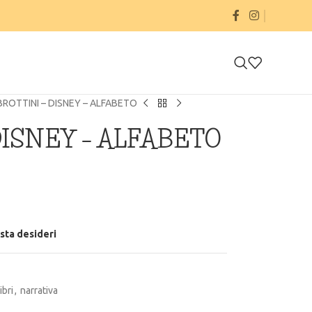
IBROTTINI – DISNEY – ALFABETO
 DISNEY – ALFABETO
ista desideri
libri
,
narrativa