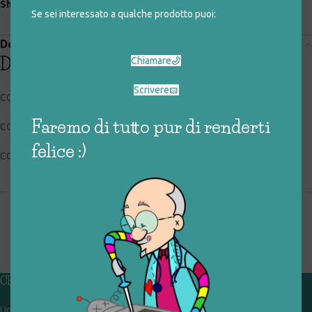
Share:
Se sei interessato a qualche prodotto puoi:
Descrizione
Descrizione
Chiamare
Scrivere
CODICE RIGIOCATTOLO: 041_0_027
Faremo di tutto pur di renderti
CONDIZIONI: usato, buone
felice :)
COLLOCAZIONE: BOX1
CHI SIAMO
Un gruppo di volontari che sognano di diventare un centro del riuso e