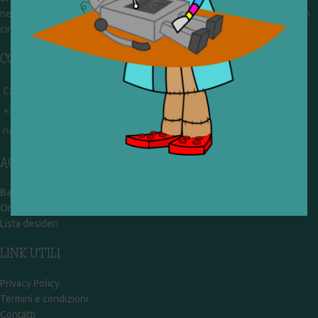
nel frattempo ricevono in dono giocattoli, li riparano e li reimmettono in
circolazione. Operiamo per un'economia civile, circolare e sostenibile.
CONTATTI
Campobasso - via Garibaldi 51
+39 328 767 9587
rigiocattolocb@gmail.com
ACCOUNT
Bacheca
Ordini
Lista desideri
LINK UTILI
Privacy Policy
Termini e condizioni
Contatti