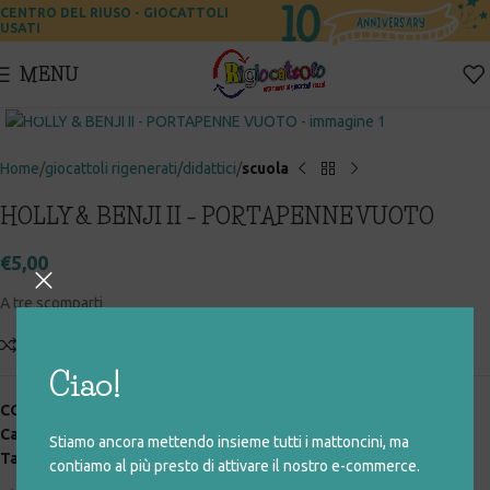
CENTRO DEL RIUSO - GIOCATTOLI
USATI
MENU
Click to enlarge
Home
giocattoli rigenerati
didattici
scuola
HOLLY & BENJI II – PORTAPENNE VUOTO
€
5,00
A tre scomparti
Add to compare
Aggiungi alla lista desideri
Ciao!
COD:
041_0_027
Categorie:
didattici
,
giocattoli rigenerati
,
scuola
Stiamo ancora mettendo insieme tutti i mattoncini, ma
Tag:
colori
,
penne
,
scuola
contiamo al più presto di attivare il nostro e-commerce.