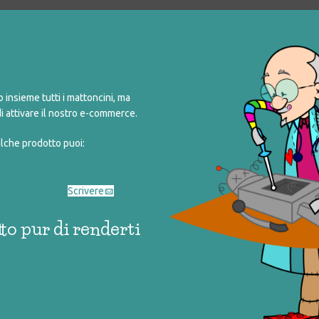
COD:
033_0_023
Categorie:
action figure
,
giocattoli rigener
Tag:
gormiti
,
personaggi
Share:
insieme tutti i mattoncini, ma
i attivare il nostro e-commerce.
alche prodotto puoi:
Scrivere
to pur di renderti