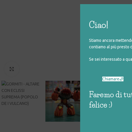
Ciao!
Stiamo ancora mettendo 
contiamo al più presto d
Se sei interessato a qu
Click to enlarge
Chiamare
Faremo di tut
felice :)