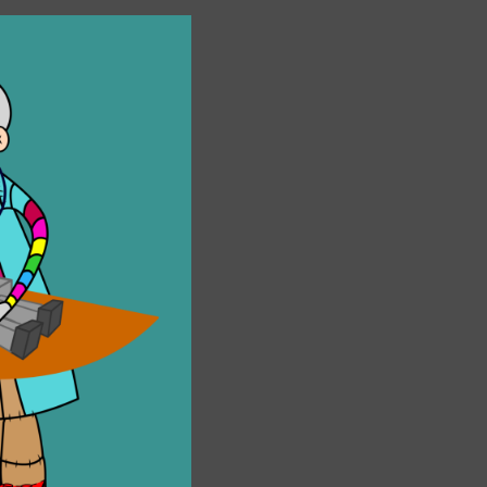
ati
,
personaggi