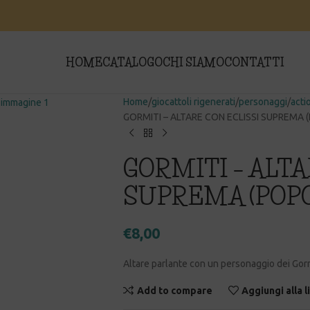
HOME
CATALOGO
CHI SIAMO
CONTATTI
Home
giocattoli rigenerati
personaggi
acti
GORMITI – ALTARE CON ECLISSI SUPREMA 
GORMITI – ALTA
SUPREMA (POPO
€
8,00
Altare parlante con un personaggio dei Gorm
Add to compare
Aggiungi alla l