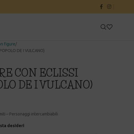
on figure
(POPOLO DE I VULCANO)
RE CON ECLISSI
LO DE I VULCANO)
iti – Personaggi intercambiabili
ista desideri