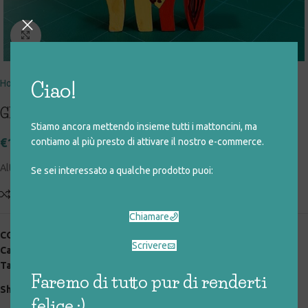
Click to enlarge
Home
giocattoli rigenerati
speciali
legno
Ciao!
GIRAFFE A INCASTRO
Stiamo ancora mettendo insieme tutti i mattoncini, ma
€
10,00
contiamo al più presto di attivare il nostro e-commerce.
Altezza: 18 cm
Se sei interessato a qualche prodotto puoi:
Add to compare
Aggiungi alla lista desideri
Chiamare
COD:
025_0_112
Scrivere
Categorie:
giocattoli rigenerati
,
legno
,
speciali
Tag:
animali
,
legno
Faremo di tutto pur di renderti
Share:
felice :)