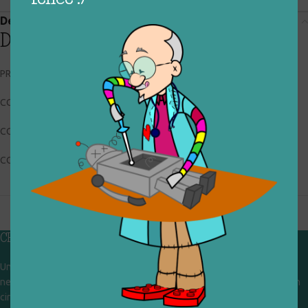
Descrizione
Descrizione
PRODOTTO ARTIGIANALE
CODICE RIGIOCATTOLO: 025_0_112
CONDIZIONI: buone, usato
COLLOCAZIONE: BOX1
CHI SIAMO
Un gruppo di volontari che sognano di diventare un centro del riuso e
nel frattempo ricevono in dono giocattoli, li riparano e li reimmettono in
circolazione. Operiamo per un'economia civile, circolare e sostenibile.