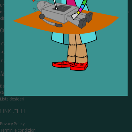
Un gruppo di volontari che sognano di diventare un centro del riuso e
nel frattempo ricevono in dono giocattoli, li riparano e li reimmettono in
circolazione. Operiamo per un'economia civile, circolare e sostenibile.
CONTATTI
Campobasso - via Garibaldi 51
+39 328 767 9587
rigiocattolocb@gmail.com
ACCOUNT
Bacheca
Ordini
Lista desideri
LINK UTILI
Privacy Policy
Termini e condizioni