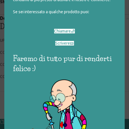
Share:
Se sei interessato a qualche prodotto puoi:
Descrizione
Descrizione
Chiamare
UPIM
Scrivere
CODICE RIGIOCATTOLO: 032_3_014
Faremo di tutto pur di renderti
CONDIZIONI: buone, usato
felice :)
COLLOCAZIONE: EXP
CHI SIAMO