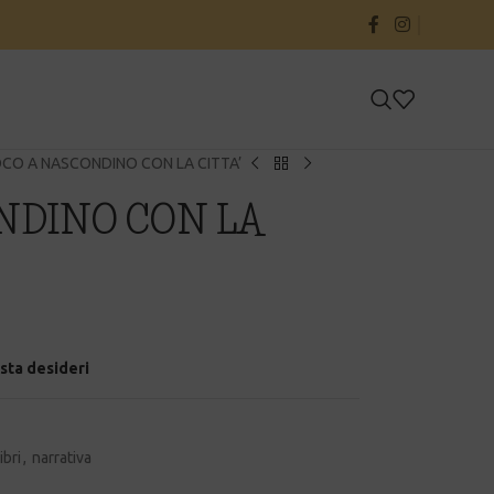
OCO A NASCONDINO CON LA CITTA’
NDINO CON LA
ista desideri
libri
,
narrativa