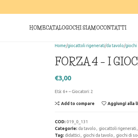
HOME
CATALOGO
CHI SIAMO
CONTATTI
Home
giocattoli rigenerati
da tavolo
giochi 
FORZA 4 – I GI
€
3,00
Età: 6+ – Giocatori: 2
Add to compare
Aggiungi alla l
COD:
019_0_131
Categorie:
da tavolo
,
giocattoli rigenerati
,
Tag:
didattici
,
giochi da tavolo
,
giochi di so