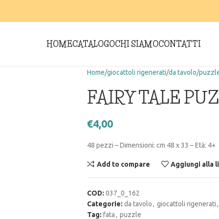
HOME
CATALOGO
CHI SIAMO
CONTATTI
Home
giocattoli rigenerati
da tavolo
puzzl
FAIRY TALE PU
€
4,00
48 pezzi – Dimensioni: cm 48 x 33 – Età: 4+
Add to compare
Aggiungi alla l
COD:
037_0_162
Categorie:
da tavolo
,
giocattoli rigenerati
,
Tag:
fata
,
puzzle