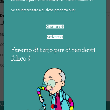
Share:
Se sei interessato a qualche prodotto puoi:
Descrizione
Descrizione
Chiamare
NEW LINKS FOR KIDS
Scrivere
CODICE RIGIOCATTOLO: 027_2_003
Faremo di tutto pur di renderti
CONDIZIONI: buone
felice :)
COLLOCAZIONE: EXP
CHI SIAMO