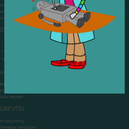
Un gruppo di volontari che sognano di diventare un centro del riuso e
nel frattempo ricevono in dono giocattoli, li riparano e li reimmettono in
circolazione. Operiamo per un'economia civile, circolare e sostenibile.
CONTATTI
Campobasso - via Garibaldi 51
+39 328 767 9587
rigiocattolocb@gmail.com
ACCOUNT
Bacheca
Ordini
Lista desideri
LINK UTILI
Privacy Policy
Termini e condizioni