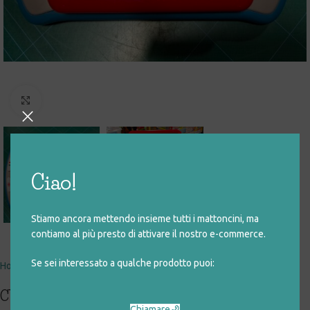
Click to enlarge
Ciao!
Stiamo ancora mettendo insieme tutti i mattoncini, ma
contiamo al più presto di attivare il nostro e-commerce.
Se sei interessato a qualche prodotto puoi:
Home
giocattoli rigenerati
digitali
computer
CYBEAR LAPTOP
Chiamare