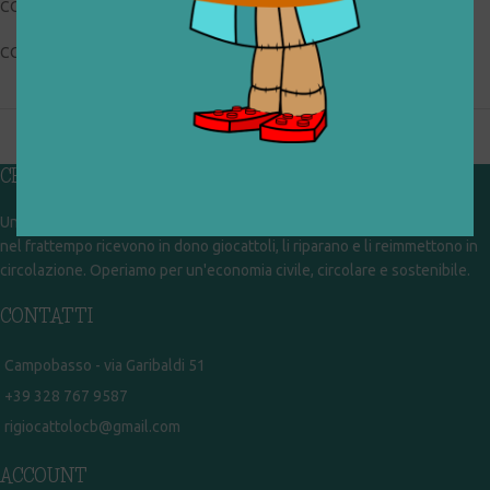
CONDIZIONI: buone, usato
COLLOCAZIONE: BOX1
CHI SIAMO
Un gruppo di volontari che sognano di diventare un centro del riuso e
nel frattempo ricevono in dono giocattoli, li riparano e li reimmettono in
circolazione. Operiamo per un'economia civile, circolare e sostenibile.
CONTATTI
Campobasso - via Garibaldi 51
+39 328 767 9587
rigiocattolocb@gmail.com
ACCOUNT