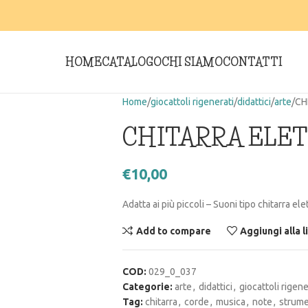
HOME
CATALOGO
CHI SIAMO
CONTATTI
Home
giocattoli rigenerati
didattici
arte
CH
CHITARRA ELET
€
10,00
Adatta ai più piccoli – Suoni tipo chitarra e
Add to compare
Aggiungi alla l
COD:
029_0_037
Categorie:
arte
,
didattici
,
giocattoli rigene
Tag:
chitarra
,
corde
,
musica
,
note
,
strume