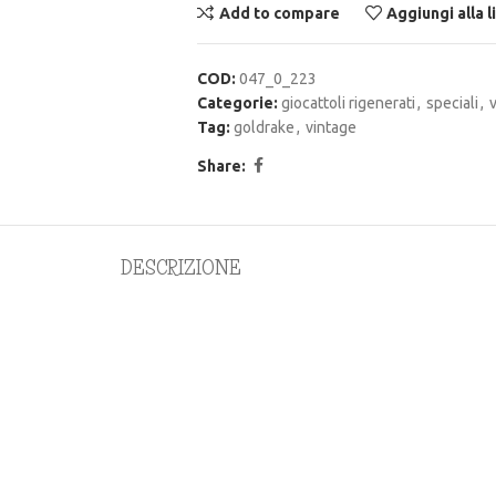
Add to compare
Aggiungi alla l
COD:
047_0_223
Categorie:
giocattoli rigenerati
,
speciali
,
Tag:
goldrake
,
vintage
Share:
DESCRIZIONE