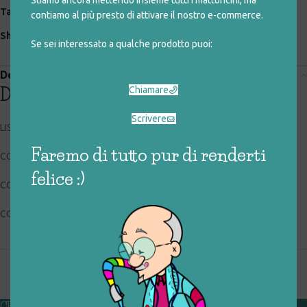
Tag:
contare
,
prima infanzia
,
soldi
contiamo al più presto di attivare il nostro e-commerce.
Share:
Se sei interessato a qualche prodotto puoi:
Descrizione
Chiamare
Descrizione
Scrivere
LISCIANI 45921
Faremo di tutto pur di renderti
CODICE RIGIOCATTOLO: 036_0_204
felice :)
CONDIZIONI: sufficienti
COLLOCAZIONE: EXP
CHI SIAMO