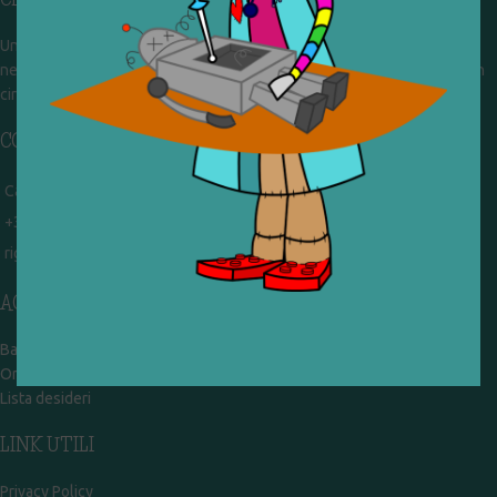
Un gruppo di volontari che sognano di diventare un centro del riuso e
nel frattempo ricevono in dono giocattoli, li riparano e li reimmettono in
circolazione. Operiamo per un'economia civile, circolare e sostenibile.
CONTATTI
Campobasso - via Garibaldi 51
+39 328 767 9587
rigiocattolocb@gmail.com
ACCOUNT
Bacheca
Ordini
Lista desideri
LINK UTILI
Privacy Policy