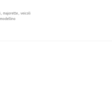
i
,
majorette
,
veicoli
modellino