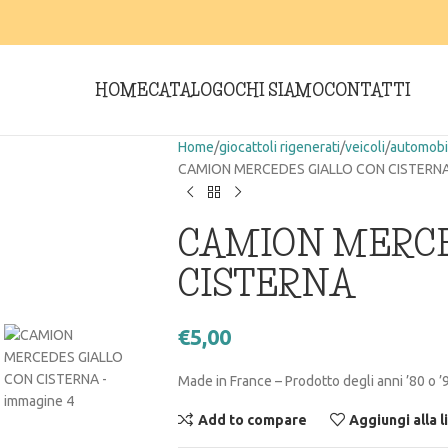
HOME
CATALOGO
CHI SIAMO
CONTATTI
Home
giocattoli rigenerati
veicoli
automobi
CAMION MERCEDES GIALLO CON CISTERN
CAMION MERCE
CISTERNA
€
5,00
Made in France – Prodotto degli anni ’80 o ’
Add to compare
Aggiungi alla l