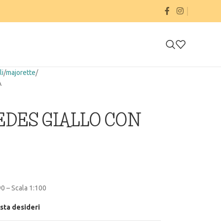
li
majorette
A
DES GIALLO CON
90 – Scala 1:100
ista desideri