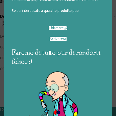
Share:
Se sei interessato a qualche prodotto puoi:
Descrizione
Descrizione
Chiamare
LA SCUOLA SPA
Scrivere
CODICE RIGIOCATTOLO: 033_1_025
Faremo di tutto pur di renderti
CONDIZIONI: buone, usato
felice :)
COLLOCAZIONE: BOX1
CHI SIAMO