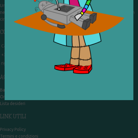
Un gruppo di volontari che sognano di diventare un centro del riuso e
nel frattempo ricevono in dono giocattoli, li riparano e li reimmettono in
circolazione. Operiamo per un'economia civile, circolare e sostenibile.
CONTATTI
Campobasso - via Garibaldi 51
+39 328 767 9587
rigiocattolocb@gmail.com
ACCOUNT
Bacheca
Ordini
Lista desideri
LINK UTILI
Privacy Policy
Termini e condizioni