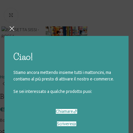
Click to enlarge
Ciao!
Stiamo ancora mettendo insieme tutti i mattoncini, ma
Home
giocattoli rigenerati
arredo e accessori
abbigliamento
contiamo al più presto di attivare il nostro e-commerce.
Se sei interessato a qualche prodotto puoi:
BORSETTA SISSI – ROSSA
€
5,00
Chiamare
Borsetta Sissi
Scrivere
Add to compare
Aggiungi alla lista desideri