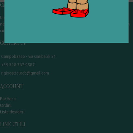
CHI SIAMO
Un gruppo di volontari che sognano di diventare un centro del riuso e
nel frattempo ricevono in dono giocattoli, li riparano e li reimmettono in
circolazione. Operiamo per un'economia civile, circolare e sostenibile.
CONTATTI
Campobasso - via Garibaldi 51
+39 328 767 9587
rigiocattolocb@gmail.com
ACCOUNT
Bacheca
Ordini
Lista desideri
LINK UTILI