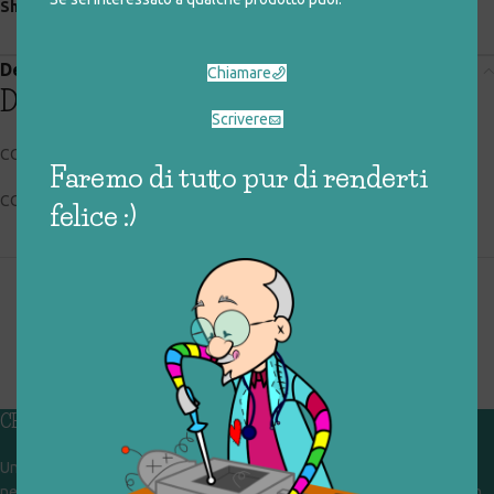
Share:
Descrizione
Chiamare
Descrizione
Scrivere
CODICE RIGIOCATTOLO: 016_0_018
Faremo di tutto pur di renderti
CONDIZIONI: molto buone
felice :)
CHI SIAMO
Un gruppo di volontari che sognano di diventare un centro del riuso e
nel frattempo ricevono in dono giocattoli, li riparano e li reimmettono in