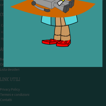
circolazione. Operiamo per un'economia civile, circolare e sostenibile.
CONTATTI
Campobasso - via Garibaldi 51
+39 328 767 9587
rigiocattolocb@gmail.com
ACCOUNT
Bacheca
Ordini
Lista desideri
LINK UTILI
Privacy Policy
Termini e condizioni
Contatti