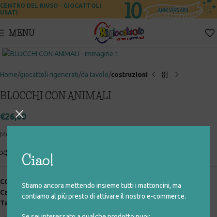
CENTRO DEL RIUSO - GIOCATTOLI
USATI
MENU
Click to enlarge
Home
giocattoli rigenerati
da tavolo
costruzioni
BLOCCHI CON ANIMALI
€
26,00
Mega sacchetto con tanti blocchi ed animali
Add to compare
Aggiungi alla lista desideri
Ciao!
COD:
016_0_018
Stiamo ancora mettendo insieme tutti i mattoncini, ma
Categorie:
costruzioni
,
da tavolo
,
giocattoli rigenerati
contiamo al più presto di attivare il nostro e-commerce.
Tag:
costruzioni
Se sei interessato a qualche prodotto puoi: