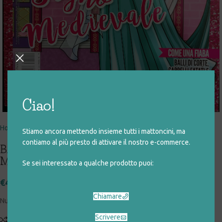
Click to enlarge
Ciao!
Home
giocattoli rigenerati
didattici
libri
Stiamo ancora mettendo insieme tutti i mattoncini, ma
contiamo al più presto di attivare il nostro e-commerce.
BARBIE GIOCA CON LA MODA – SOGNO
MEDIEVALE
Se sei interessato a qualche prodotto puoi:
€
4,50
Chiamare
Numero 9 del 2018 – Tante attività di moda con Barbie
Scrivere
Add to compare
Aggiungi alla lista desideri