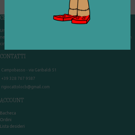
CHI SIAMO
Un gruppo di volontari che sognano di diventare un centro del riuso e
nel frattempo ricevono in dono giocattoli, li riparano e li reimmettono in
circolazione. Operiamo per un'economia civile, circolare e sostenibile.
CONTATTI
Campobasso - via Garibaldi 51
+39 328 767 9587
rigiocattolocb@gmail.com
ACCOUNT
Bacheca
Ordini
Lista desideri